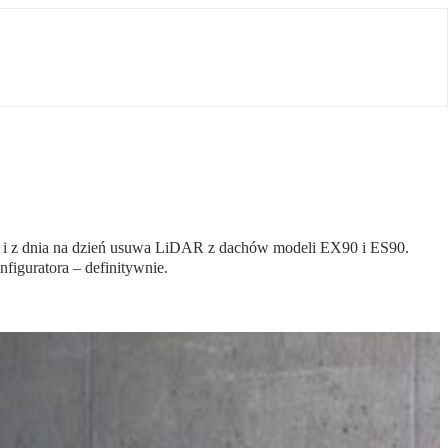
ar i z dnia na dzień usuwa LiDAR z dachów modeli EX90 i ES90.
figuratora – definitywnie.