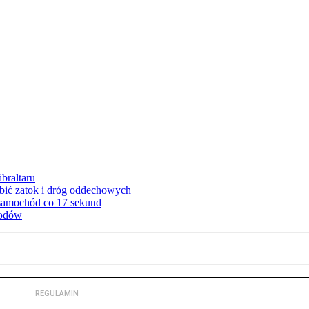
braltaru
ębić zatok i dróg oddechowych
 samochód co 17 sekund
hodów
REGULAMIN