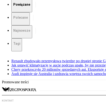
Powiązane
Polecane
Najnowsze
Tagi
Renault zbudowało przemysłową twierdzę po drugiej stronie Gi
Jak ustawić klimatyzację w aucie podczas upału, by nie przezi
Chery przekroczyło 20 milionów sprzedanych aut. Eksportuje
Audi inspiruje się Australią i uzdrawia wnętrza swoich samoc
Promowane treści
KONTAKT