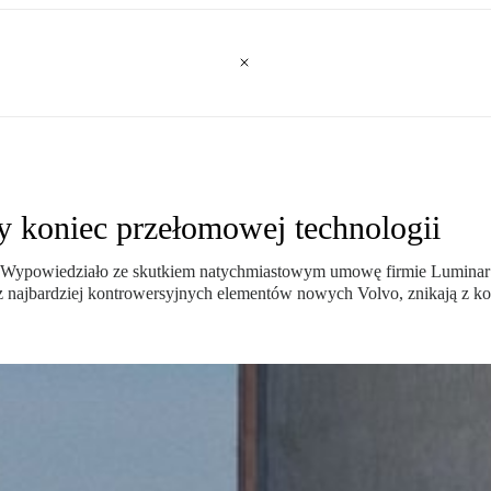
 koniec przełomowej technologii
ewał. Wypowiedziało ze skutkiem natychmiastowym umowę firmie Lumin
z najbardziej kontrowersyjnych elementów nowych Volvo, znikają z kon