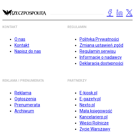
KONTAKT
REGULAMIN
O nas
Polityka Prywatności
Kontakt
Zmiana ustawień zgód
Napisz do nas
Regulamin serwisu
Informacje o nadawcy
Deklaracja dostępności
REKLAMA I PRENUMERATA
PARTNERZY
Reklama
E-kiosk.pl
Ogłoszenia
E-gazety.pl
Prenumerata
Nexto.pl
Archiwum
Mała księgowość
Kancelarierp.pl
Wieści Rolnicze
Życie Warszawy