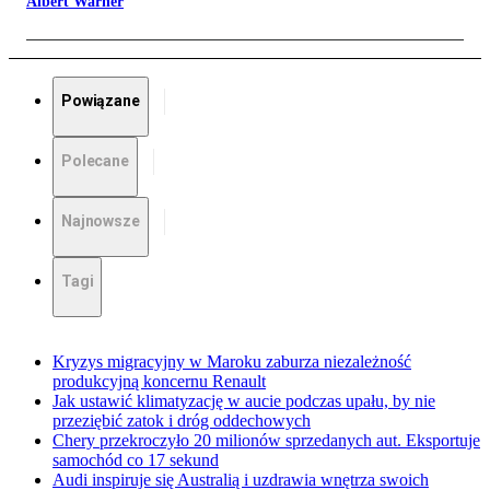
Albert Warner
Powiązane
Polecane
Najnowsze
Tagi
Kryzys migracyjny w Maroku zaburza niezależność
produkcyjną koncernu Renault
Jak ustawić klimatyzację w aucie podczas upału, by nie
przeziębić zatok i dróg oddechowych
Chery przekroczyło 20 milionów sprzedanych aut. Eksportuje
samochód co 17 sekund
Audi inspiruje się Australią i uzdrawia wnętrza swoich