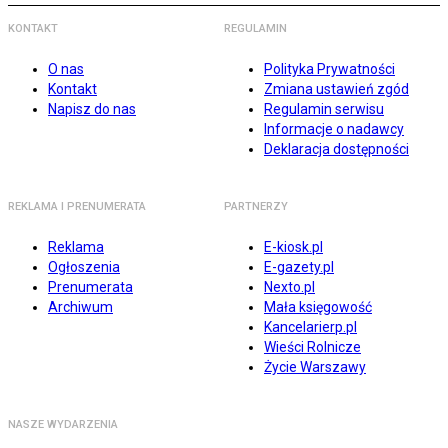
KONTAKT
REGULAMIN
O nas
Polityka Prywatności
Kontakt
Zmiana ustawień zgód
Napisz do nas
Regulamin serwisu
Informacje o nadawcy
Deklaracja dostępności
REKLAMA I PRENUMERATA
PARTNERZY
Reklama
E-kiosk.pl
Ogłoszenia
E-gazety.pl
Prenumerata
Nexto.pl
Archiwum
Mała księgowość
Kancelarierp.pl
Wieści Rolnicze
Życie Warszawy
NASZE WYDARZENIA