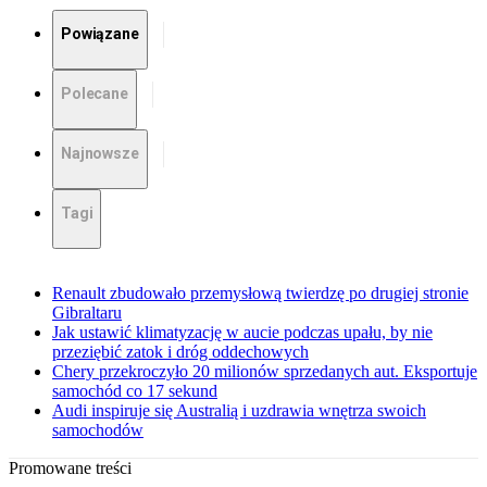
Powiązane
Polecane
Najnowsze
Tagi
Renault zbudowało przemysłową twierdzę po drugiej stronie
Gibraltaru
Jak ustawić klimatyzację w aucie podczas upału, by nie
przeziębić zatok i dróg oddechowych
Chery przekroczyło 20 milionów sprzedanych aut. Eksportuje
samochód co 17 sekund
Audi inspiruje się Australią i uzdrawia wnętrza swoich
samochodów
Promowane treści