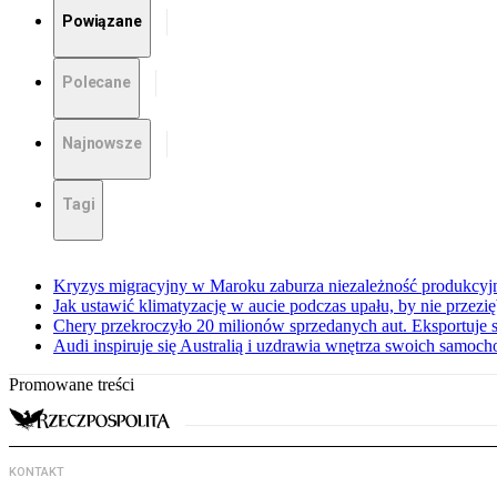
Powiązane
Polecane
Najnowsze
Tagi
Kryzys migracyjny w Maroku zaburza niezależność produkcyj
Jak ustawić klimatyzację w aucie podczas upału, by nie przezi
Chery przekroczyło 20 milionów sprzedanych aut. Eksportuje
Audi inspiruje się Australią i uzdrawia wnętrza swoich samoc
Promowane treści
KONTAKT