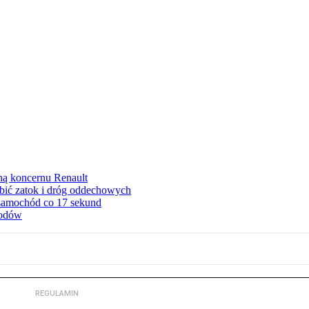
ną koncernu Renault
ębić zatok i dróg oddechowych
 samochód co 17 sekund
hodów
REGULAMIN