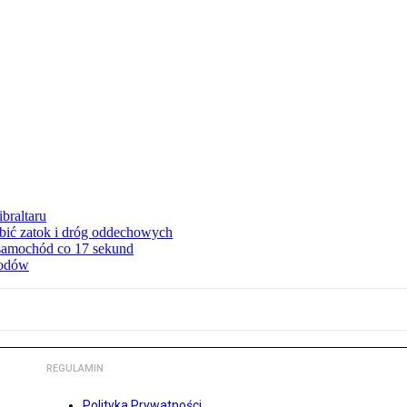
braltaru
ębić zatok i dróg oddechowych
 samochód co 17 sekund
hodów
REGULAMIN
Polityka Prywatności