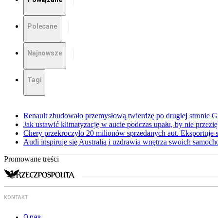
Polecane
Najnowsze
Tagi
Renault zbudowało przemysłową twierdzę po drugiej stronie Gi
Jak ustawić klimatyzację w aucie podczas upału, by nie przezi
Chery przekroczyło 20 milionów sprzedanych aut. Eksportuje
Audi inspiruje się Australią i uzdrawia wnętrza swoich samoc
Promowane treści
KONTAKT
O nas