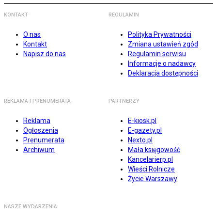
KONTAKT
REGULAMIN
O nas
Polityka Prywatności
Kontakt
Zmiana ustawień zgód
Napisz do nas
Regulamin serwisu
Informacje o nadawcy
Deklaracja dostępności
REKLAMA I PRENUMERATA
PARTNERZY
Reklama
E-kiosk.pl
Ogłoszenia
E-gazety.pl
Prenumerata
Nexto.pl
Archiwum
Mała księgowość
Kancelarierp.pl
Wieści Rolnicze
Życie Warszawy
NASZE WYDARZENIA