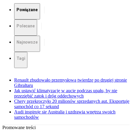
Powiązane
Polecane
Najnowsze
Tagi
Renault zbudowało przemysłową twierdzę po drugiej stronie
Gibraltaru
Jak ustawić klimatyzację w aucie podczas upału, by nie
przeziębić zatok i dróg oddechowych
Chery przekroczyło 20 milionów sprzedanych aut. Eksportuje
samochód co 17 sekund
Audi inspiruje się Australią i uzdrawia wnętrza swoich
samochodów
Promowane treści