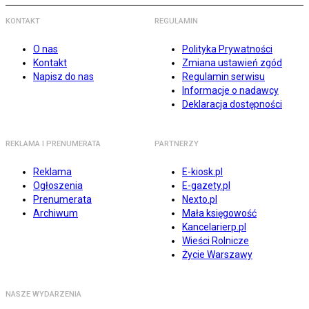
KONTAKT
REGULAMIN
O nas
Polityka Prywatności
Kontakt
Zmiana ustawień zgód
Napisz do nas
Regulamin serwisu
Informacje o nadawcy
Deklaracja dostępności
REKLAMA I PRENUMERATA
PARTNERZY
Reklama
E-kiosk.pl
Ogłoszenia
E-gazety.pl
Prenumerata
Nexto.pl
Archiwum
Mała księgowość
Kancelarierp.pl
Wieści Rolnicze
Życie Warszawy
NASZE WYDARZENIA