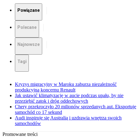
Powiązane
Polecane
Najnowsze
Tagi
Kryzys migracyjny w Maroku zaburza niezależność
produkcyjną koncernu Renault
Jak ustawić klimatyzację w aucie podczas upału, by nie
przeziębić zatok i dróg oddechowych
Chery przekroczyło 20 milionów sprzedanych aut. Eksportuje
samochód co 17 sekund
Audi inspiruje się Australią i uzdrawia wnętrza swoich
samochodów
Promowane treści