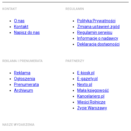
KONTAKT
REGULAMIN
O nas
Polityka Prywatności
Kontakt
Zmiana ustawień zgód
Napisz do nas
Regulamin serwisu
Informacje o nadawcy
Deklaracja dostępności
REKLAMA I PRENUMERATA
PARTNERZY
Reklama
E-kiosk.pl
Ogłoszenia
E-gazety.pl
Prenumerata
Nexto.pl
Archiwum
Mała księgowość
Kancelarierp.pl
Wieści Rolnicze
Życie Warszawy
NASZE WYDARZENIA