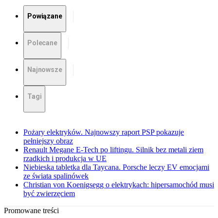
Powiązane
Polecane
Najnowsze
Tagi
Pożary elektryków. Najnowszy raport PSP pokazuje
pełniejszy obraz
Renault Megane E-Tech po liftingu. Silnik bez metali ziem
rzadkich i produkcja w UE
Niebieska tabletka dla Taycana. Porsche leczy EV emocjami
ze świata spalinówek
Christian von Koenigsegg o elektrykach: hipersamochód musi
być zwierzęciem
Promowane treści