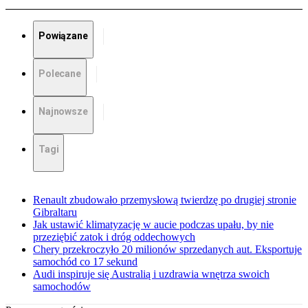
Powiązane
Polecane
Najnowsze
Tagi
Renault zbudowało przemysłową twierdzę po drugiej stronie
Gibraltaru
Jak ustawić klimatyzację w aucie podczas upału, by nie
przeziębić zatok i dróg oddechowych
Chery przekroczyło 20 milionów sprzedanych aut. Eksportuje
samochód co 17 sekund
Audi inspiruje się Australią i uzdrawia wnętrza swoich
samochodów