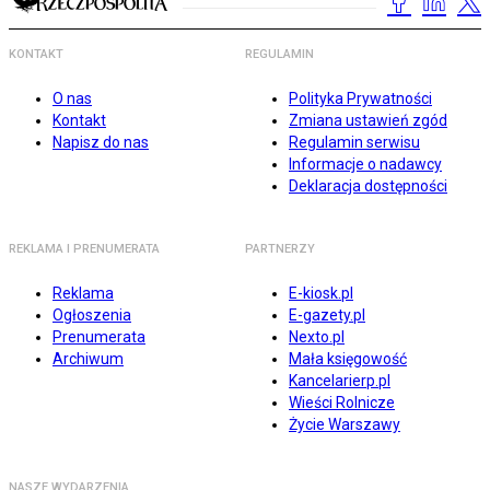
KONTAKT
REGULAMIN
O nas
Polityka Prywatności
Kontakt
Zmiana ustawień zgód
Napisz do nas
Regulamin serwisu
Informacje o nadawcy
Deklaracja dostępności
REKLAMA I PRENUMERATA
PARTNERZY
Reklama
E-kiosk.pl
Ogłoszenia
E-gazety.pl
Prenumerata
Nexto.pl
Archiwum
Mała księgowość
Kancelarierp.pl
Wieści Rolnicze
Życie Warszawy
NASZE WYDARZENIA