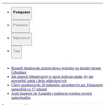
Powiązane
Polecane
Najnowsze
Tagi
Renault zbudowało przemysłową twierdzę po drugiej stronie
Gibraltaru
Jak ustawić klimatyzację w aucie podczas upału, by nie
przeziębić zatok i dróg oddechowych
Chery przekroczyło 20 milionów sprzedanych aut. Eksportuje
samochód co 17 sekund
Audi inspiruje się Australią i uzdrawia wnętrza swoich
samochodów