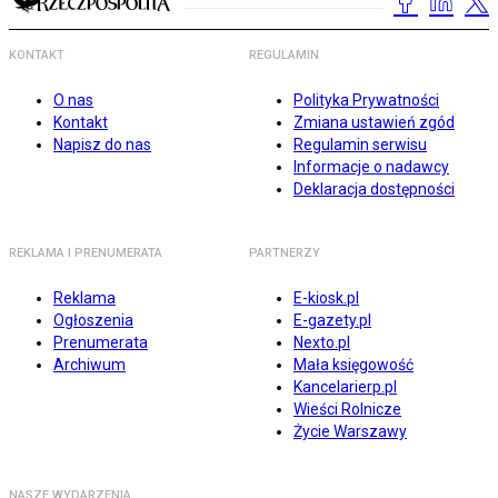
KONTAKT
REGULAMIN
O nas
Polityka Prywatności
Kontakt
Zmiana ustawień zgód
Napisz do nas
Regulamin serwisu
Informacje o nadawcy
Deklaracja dostępności
REKLAMA I PRENUMERATA
PARTNERZY
Reklama
E-kiosk.pl
Ogłoszenia
E-gazety.pl
Prenumerata
Nexto.pl
Archiwum
Mała księgowość
Kancelarierp.pl
Wieści Rolnicze
Życie Warszawy
NASZE WYDARZENIA