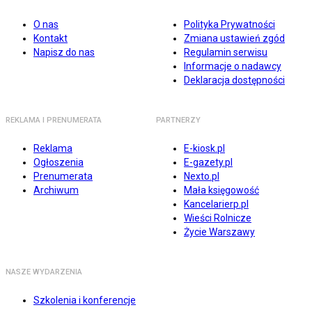
O nas
Polityka Prywatności
Kontakt
Zmiana ustawień zgód
Napisz do nas
Regulamin serwisu
Informacje o nadawcy
Deklaracja dostępności
REKLAMA I PRENUMERATA
PARTNERZY
Reklama
E-kiosk.pl
Ogłoszenia
E-gazety.pl
Prenumerata
Nexto.pl
Archiwum
Mała księgowość
Kancelarierp.pl
Wieści Rolnicze
Życie Warszawy
NASZE WYDARZENIA
Szkolenia i konferencje