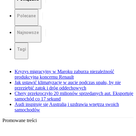
Polecane
Najnowsze
Tagi
Kryzys migracyjny w Maroku zaburza niezależność
produkcyjną koncernu Renault
Jak ustawić klimatyzację w aucie podczas upału, by nie
przeziębić zatok i dróg oddechowych
Chery przekroczyło 20 milionów sprzedanych aut. Eksportuje
samochód co 17 sekund
Audi inspiruje się Australią i uzdrawia wnętrza swoich
samochodów
Promowane treści