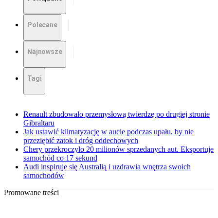
Polecane
Najnowsze
Tagi
Renault zbudowało przemysłową twierdzę po drugiej stronie
Gibraltaru
Jak ustawić klimatyzację w aucie podczas upału, by nie
przeziębić zatok i dróg oddechowych
Chery przekroczyło 20 milionów sprzedanych aut. Eksportuje
samochód co 17 sekund
Audi inspiruje się Australią i uzdrawia wnętrza swoich
samochodów
Promowane treści