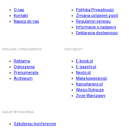
O nas
Polityka Prywatności
Kontakt
Zmiana ustawień zgód
Napisz do nas
Regulamin serwisu
Informacje o nadawcy
Deklaracja dostępności
REKLAMA I PRENUMERATA
PARTNERZY
Reklama
E-kiosk.pl
Ogłoszenia
E-gazety.pl
Prenumerata
Nexto.pl
Archiwum
Mała księgowość
Kancelarierp.pl
Wieści Rolnicze
Życie Warszawy
NASZE WYDARZENIA
Szkolenia i konferencje