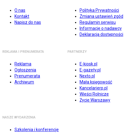
O nas
Polityka Prywatności
Kontakt
Zmiana ustawień zgód
Napisz do nas
Regulamin serwisu
Informacje o nadawcy
Deklaracja dostępności
REKLAMA I PRENUMERATA
PARTNERZY
Reklama
E-kiosk.pl
Ogłoszenia
E-gazety.pl
Prenumerata
Nexto.pl
Archiwum
Mała księgowość
Kancelarierp.pl
Wieści Rolnicze
Życie Warszawy
NASZE WYDARZENIA
Szkolenia i konferencje