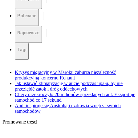
Polecane
Najnowsze
Tagi
Kryzys migracyjny w Maroku zaburza niezależność
produkcyjną koncernu Renault
Jak ustawić klimatyzację w aucie podczas upału, by nie
przeziębić zatok i dróg oddechowych
Chery przekroczyło 20 milionów sprzedanych aut. Eksportuje
samochód co 17 sekund
Audi inspiruje się Australią i uzdrawia wnętrza swoich
samochodów
Promowane treści