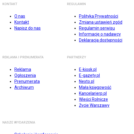
KONTAKT
REGULAMIN
O nas
Polityka Prywatności
Kontakt
Zmiana ustawień zgód
Napisz do nas
Regulamin serwisu
Informacje o nadawcy
Deklaracja dostępności
REKLAMA I PRENUMERATA
PARTNERZY
Reklama
E-kiosk.pl
Ogłoszenia
E-gazety.pl
Prenumerata
Nexto.pl
Archiwum
Mała księgowość
Kancelarierp.pl
Wieści Rolnicze
Życie Warszawy
NASZE WYDARZENIA