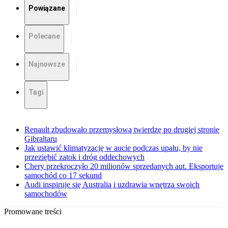
Powiązane
Polecane
Najnowsze
Tagi
Renault zbudowało przemysłową twierdzę po drugiej stronie
Gibraltaru
Jak ustawić klimatyzację w aucie podczas upału, by nie
przeziębić zatok i dróg oddechowych
Chery przekroczyło 20 milionów sprzedanych aut. Eksportuje
samochód co 17 sekund
Audi inspiruje się Australią i uzdrawia wnętrza swoich
samochodów
Promowane treści