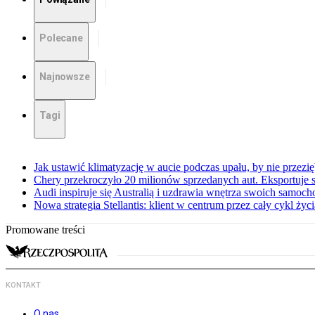
Polecane
Najnowsze
Tagi
Jak ustawić klimatyzację w aucie podczas upału, by nie przezi
Chery przekroczyło 20 milionów sprzedanych aut. Eksportuje
Audi inspiruje się Australią i uzdrawia wnętrza swoich samoc
Nowa strategia Stellantis: klient w centrum przez cały cykl ży
Promowane treści
KONTAKT
O nas