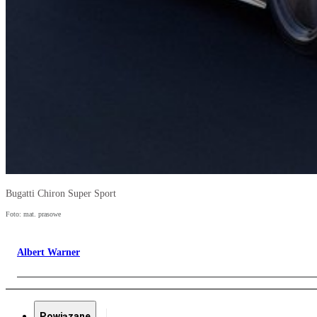
Bugatti Chiron Super Sport
Foto: mat. prasowe
Albert Warner
Powiązane