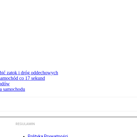
ębić zatok i dróg oddechowych
 samochód co 17 sekund
hodów
cia samochodu
REGULAMIN
Polityka Prywatności