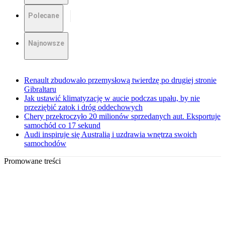
Polecane
Najnowsze
Renault zbudowało przemysłową twierdzę po drugiej stronie
Gibraltaru
Jak ustawić klimatyzację w aucie podczas upału, by nie
przeziębić zatok i dróg oddechowych
Chery przekroczyło 20 milionów sprzedanych aut. Eksportuje
samochód co 17 sekund
Audi inspiruje się Australią i uzdrawia wnętrza swoich
samochodów
Promowane treści