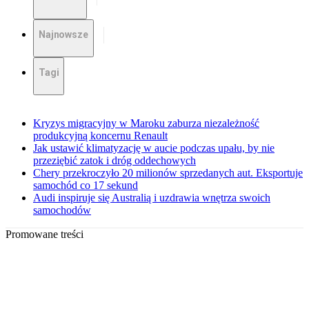
Najnowsze
Tagi
Kryzys migracyjny w Maroku zaburza niezależność
produkcyjną koncernu Renault
Jak ustawić klimatyzację w aucie podczas upału, by nie
przeziębić zatok i dróg oddechowych
Chery przekroczyło 20 milionów sprzedanych aut. Eksportuje
samochód co 17 sekund
Audi inspiruje się Australią i uzdrawia wnętrza swoich
samochodów
Promowane treści