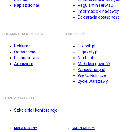
Napisz do nas
Regulamin serwisu
Informacje o nadawcy
Deklaracja dostępności
REKLAMA I PRENUMERATA
PARTNERZY
Reklama
E-kiosk.pl
Ogłoszenia
E-gazety.pl
Prenumerata
Nexto.pl
Archiwum
Mała księgowość
Kancelarierp.pl
Wieści Rolnicze
Życie Warszawy
NASZE WYDARZENIA
Szkolenia i konferencje
MAPA STRONY
KALENDARIUM