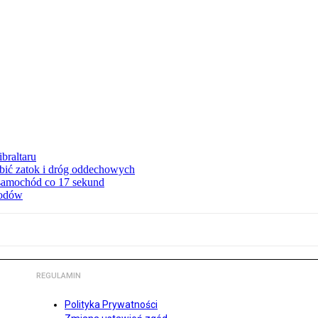
braltaru
ębić zatok i dróg oddechowych
 samochód co 17 sekund
hodów
REGULAMIN
Polityka Prywatności