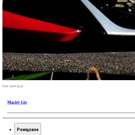
Foto: moto.rp.pl
Maciej Gis
Powiązane