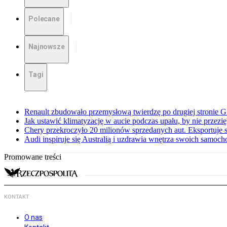
Polecane
Najnowsze
Tagi
Renault zbudowało przemysłową twierdzę po drugiej stronie Gi
Jak ustawić klimatyzację w aucie podczas upału, by nie przezi
Chery przekroczyło 20 milionów sprzedanych aut. Eksportuje
Audi inspiruje się Australią i uzdrawia wnętrza swoich samoc
Promowane treści
KONTAKT
O nas