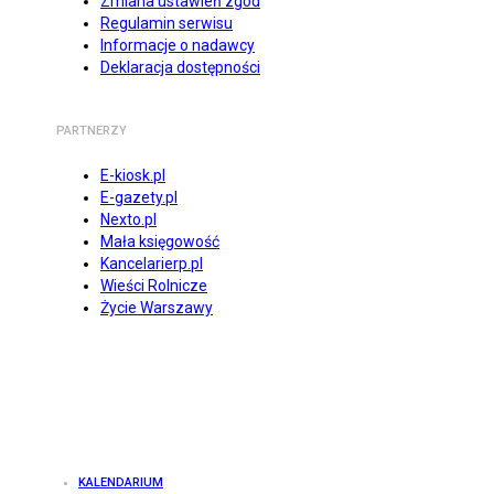
Zmiana ustawień zgód
Regulamin serwisu
Informacje o nadawcy
Deklaracja dostępności
PARTNERZY
E-kiosk.pl
E-gazety.pl
Nexto.pl
Mała księgowość
Kancelarierp.pl
Wieści Rolnicze
Życie Warszawy
KALENDARIUM