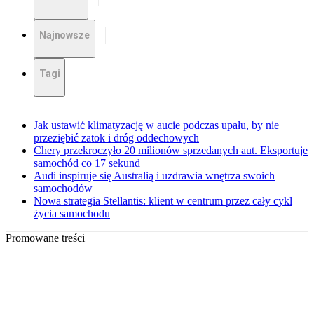
Najnowsze
Tagi
Jak ustawić klimatyzację w aucie podczas upału, by nie
przeziębić zatok i dróg oddechowych
Chery przekroczyło 20 milionów sprzedanych aut. Eksportuje
samochód co 17 sekund
Audi inspiruje się Australią i uzdrawia wnętrza swoich
samochodów
Nowa strategia Stellantis: klient w centrum przez cały cykl
życia samochodu
Promowane treści