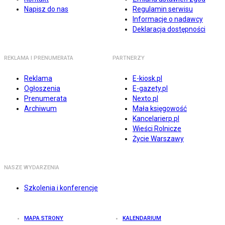
Napisz do nas
Regulamin serwisu
Informacje o nadawcy
Deklaracja dostępności
REKLAMA I PRENUMERATA
PARTNERZY
Reklama
E-kiosk.pl
Ogłoszenia
E-gazety.pl
Prenumerata
Nexto.pl
Archiwum
Mała księgowość
Kancelarierp.pl
Wieści Rolnicze
Życie Warszawy
NASZE WYDARZENIA
Szkolenia i konferencje
MAPA STRONY
KALENDARIUM