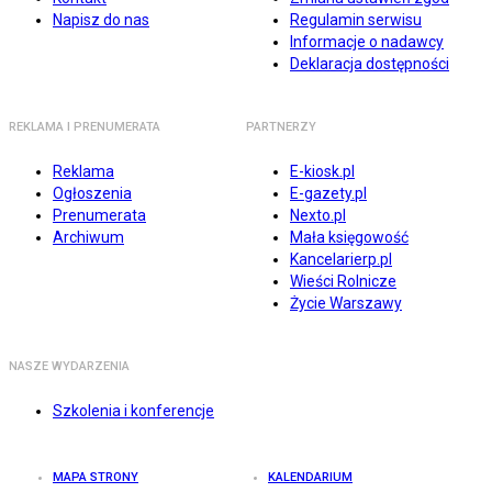
Napisz do nas
Regulamin serwisu
Informacje o nadawcy
Deklaracja dostępności
REKLAMA I PRENUMERATA
PARTNERZY
Reklama
E-kiosk.pl
Ogłoszenia
E-gazety.pl
Prenumerata
Nexto.pl
Archiwum
Mała księgowość
Kancelarierp.pl
Wieści Rolnicze
Życie Warszawy
NASZE WYDARZENIA
Szkolenia i konferencje
MAPA STRONY
KALENDARIUM