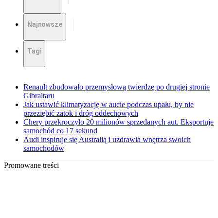
Najnowsze
Tagi
Renault zbudowało przemysłową twierdzę po drugiej stronie
Gibraltaru
Jak ustawić klimatyzację w aucie podczas upału, by nie
przeziębić zatok i dróg oddechowych
Chery przekroczyło 20 milionów sprzedanych aut. Eksportuje
samochód co 17 sekund
Audi inspiruje się Australią i uzdrawia wnętrza swoich
samochodów
Promowane treści