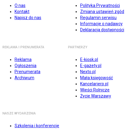
O nas
Polityka Prywatności
Kontakt
Zmiana ustawień zgód
Napisz do nas
Regulamin serwisu
Informacje o nadawcy
Deklaracja dostępności
REKLAMA I PRENUMERATA
PARTNERZY
Reklama
E-kiosk.pl
Ogłoszenia
E-gazety.pl
Prenumerata
Nexto.pl
Archiwum
Mała księgowość
Kancelarierp.pl
Wieści Rolnicze
Życie Warszawy
NASZE WYDARZENIA
Szkolenia i konferencje