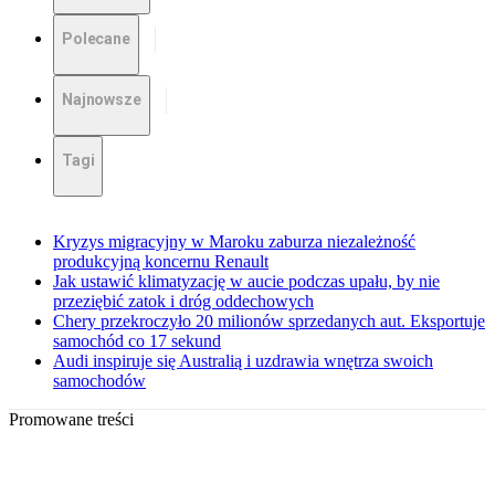
Polecane
Najnowsze
Tagi
Kryzys migracyjny w Maroku zaburza niezależność
produkcyjną koncernu Renault
Jak ustawić klimatyzację w aucie podczas upału, by nie
przeziębić zatok i dróg oddechowych
Chery przekroczyło 20 milionów sprzedanych aut. Eksportuje
samochód co 17 sekund
Audi inspiruje się Australią i uzdrawia wnętrza swoich
samochodów
Promowane treści