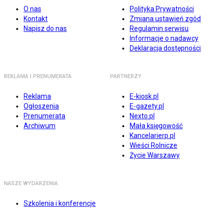
O nas
Polityka Prywatności
Kontakt
Zmiana ustawień zgód
Napisz do nas
Regulamin serwisu
Informacje o nadawcy
Deklaracja dostępności
REKLAMA I PRENUMERATA
PARTNERZY
Reklama
E-kiosk.pl
Ogłoszenia
E-gazety.pl
Prenumerata
Nexto.pl
Archiwum
Mała księgowość
Kancelarierp.pl
Wieści Rolnicze
Życie Warszawy
NASZE WYDARZENIA
Szkolenia i konferencje