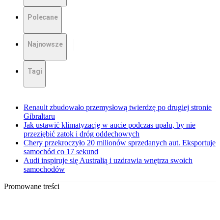
Polecane
Najnowsze
Tagi
Renault zbudowało przemysłową twierdzę po drugiej stronie
Gibraltaru
Jak ustawić klimatyzację w aucie podczas upału, by nie
przeziębić zatok i dróg oddechowych
Chery przekroczyło 20 milionów sprzedanych aut. Eksportuje
samochód co 17 sekund
Audi inspiruje się Australią i uzdrawia wnętrza swoich
samochodów
Promowane treści