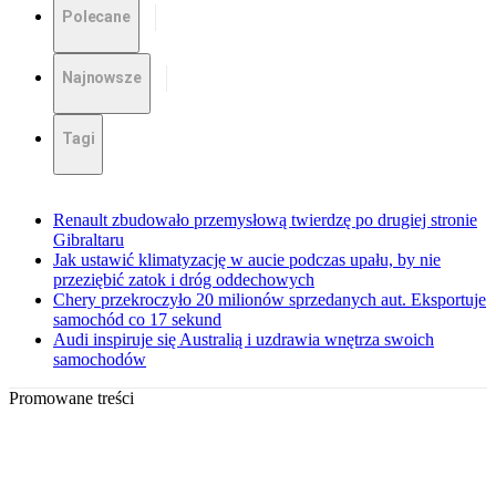
Polecane
Najnowsze
Tagi
Renault zbudowało przemysłową twierdzę po drugiej stronie
Gibraltaru
Jak ustawić klimatyzację w aucie podczas upału, by nie
przeziębić zatok i dróg oddechowych
Chery przekroczyło 20 milionów sprzedanych aut. Eksportuje
samochód co 17 sekund
Audi inspiruje się Australią i uzdrawia wnętrza swoich
samochodów
Promowane treści