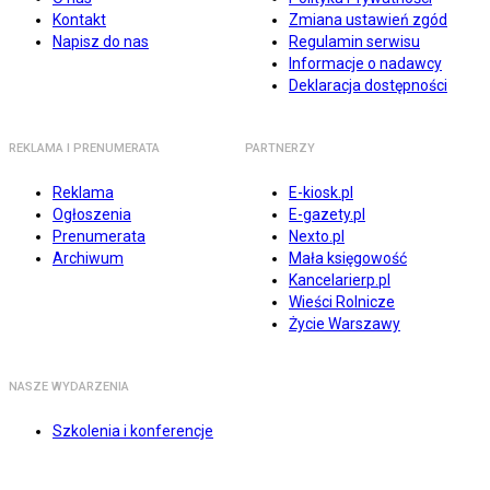
Kontakt
Zmiana ustawień zgód
Napisz do nas
Regulamin serwisu
Informacje o nadawcy
Deklaracja dostępności
REKLAMA I PRENUMERATA
PARTNERZY
Reklama
E-kiosk.pl
Ogłoszenia
E-gazety.pl
Prenumerata
Nexto.pl
Archiwum
Mała księgowość
Kancelarierp.pl
Wieści Rolnicze
Życie Warszawy
NASZE WYDARZENIA
Szkolenia i konferencje