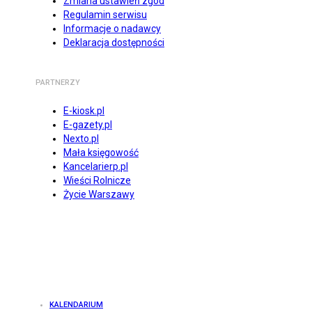
Zmiana ustawień zgód
Regulamin serwisu
Informacje o nadawcy
Deklaracja dostępności
PARTNERZY
E-kiosk.pl
E-gazety.pl
Nexto.pl
Mała księgowość
Kancelarierp.pl
Wieści Rolnicze
Życie Warszawy
KALENDARIUM