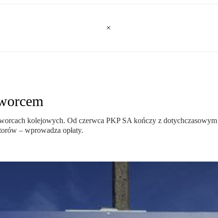
dworcem
orcach kolejowych. Od czerwca PKP SA kończy z dotychczasowym d
torów – wprowadza opłaty.