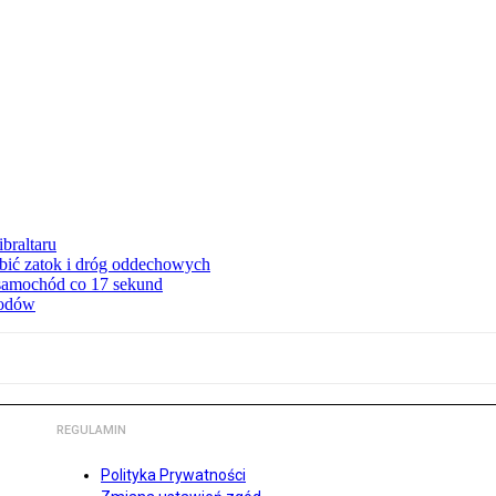
braltaru
ębić zatok i dróg oddechowych
 samochód co 17 sekund
hodów
REGULAMIN
Polityka Prywatności