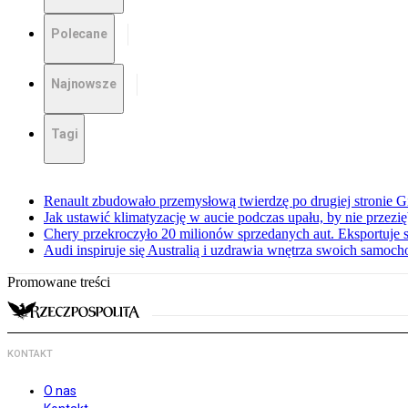
Polecane
Najnowsze
Tagi
Renault zbudowało przemysłową twierdzę po drugiej stronie Gi
Jak ustawić klimatyzację w aucie podczas upału, by nie przezi
Chery przekroczyło 20 milionów sprzedanych aut. Eksportuje
Audi inspiruje się Australią i uzdrawia wnętrza swoich samoc
Promowane treści
KONTAKT
O nas