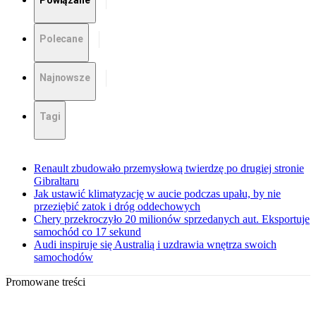
Powiązane
Polecane
Najnowsze
Tagi
Renault zbudowało przemysłową twierdzę po drugiej stronie
Gibraltaru
Jak ustawić klimatyzację w aucie podczas upału, by nie
przeziębić zatok i dróg oddechowych
Chery przekroczyło 20 milionów sprzedanych aut. Eksportuje
samochód co 17 sekund
Audi inspiruje się Australią i uzdrawia wnętrza swoich
samochodów
Promowane treści