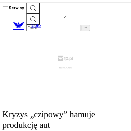
Serwisy
M
oto
Kryzys „czipowy” hamuje
produkcję aut