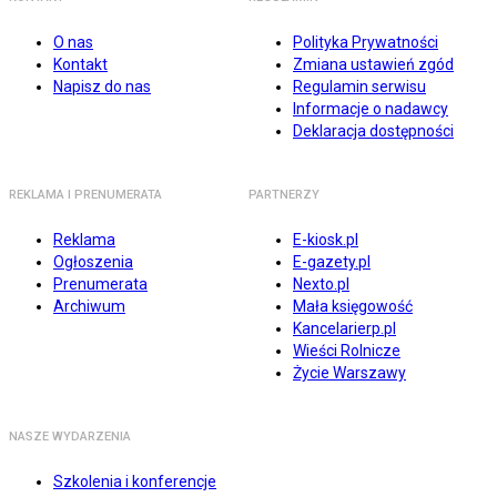
O nas
Polityka Prywatności
Kontakt
Zmiana ustawień zgód
Napisz do nas
Regulamin serwisu
Informacje o nadawcy
Deklaracja dostępności
REKLAMA I PRENUMERATA
PARTNERZY
Reklama
E-kiosk.pl
Ogłoszenia
E-gazety.pl
Prenumerata
Nexto.pl
Archiwum
Mała księgowość
Kancelarierp.pl
Wieści Rolnicze
Życie Warszawy
NASZE WYDARZENIA
Szkolenia i konferencje