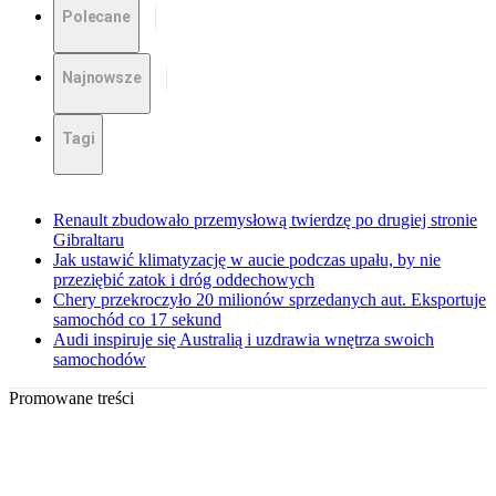
Polecane
Najnowsze
Tagi
Renault zbudowało przemysłową twierdzę po drugiej stronie
Gibraltaru
Jak ustawić klimatyzację w aucie podczas upału, by nie
przeziębić zatok i dróg oddechowych
Chery przekroczyło 20 milionów sprzedanych aut. Eksportuje
samochód co 17 sekund
Audi inspiruje się Australią i uzdrawia wnętrza swoich
samochodów
Promowane treści