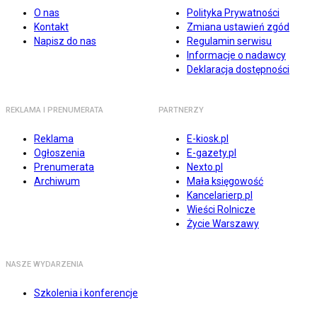
O nas
Polityka Prywatności
Kontakt
Zmiana ustawień zgód
Napisz do nas
Regulamin serwisu
Informacje o nadawcy
Deklaracja dostępności
REKLAMA I PRENUMERATA
PARTNERZY
Reklama
E-kiosk.pl
Ogłoszenia
E-gazety.pl
Prenumerata
Nexto.pl
Archiwum
Mała księgowość
Kancelarierp.pl
Wieści Rolnicze
Życie Warszawy
NASZE WYDARZENIA
Szkolenia i konferencje