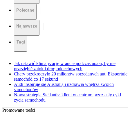
Polecane
Najnowsze
Tagi
Jak ustawić klimatyzację w aucie podczas upału, by nie
przeziębić zatok i dróg oddechowych
Chery przekroczyło 20 milionów sprzedanych aut. Eksportuje
samochód co 17 sekund
Audi inspiruje się Australią i uzdrawia wnętrza swoich
samochodów
Nowa strategia Stellantis: klient w centrum przez cały cykl
życia samochodu
Promowane treści