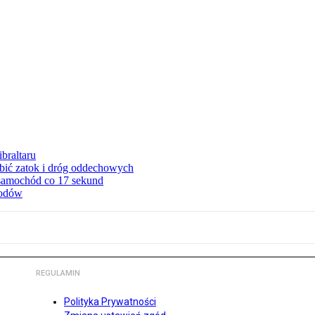
braltaru
ębić zatok i dróg oddechowych
 samochód co 17 sekund
hodów
REGULAMIN
Polityka Prywatności