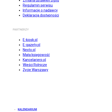
Zmiana ustawień zgód
Regulamin serwisu
Informacje o nadawcy
Deklaracja dostępności
PARTNERZY
E-kiosk.pl
E-gazety.pl
Nexto.pl
Mała księgowość
Kancelarierp.pl
Wieści Rolnicze
Życie Warszawy
KALENDARIUM