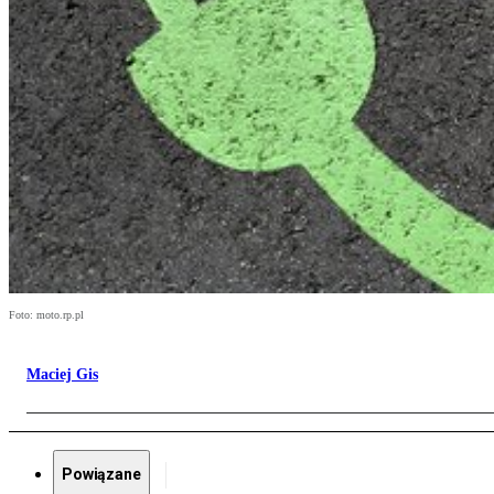
Foto: moto.rp.pl
Maciej Gis
Powiązane