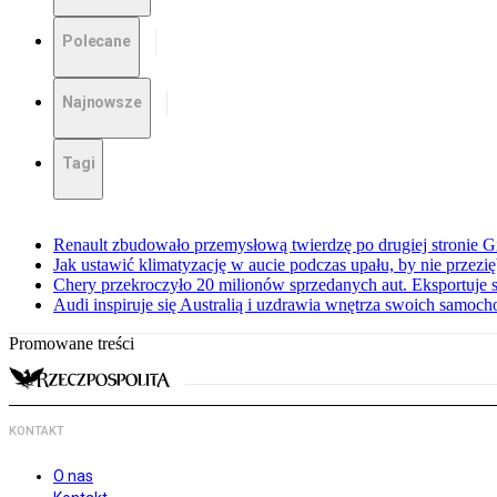
Polecane
Najnowsze
Tagi
Renault zbudowało przemysłową twierdzę po drugiej stronie Gi
Jak ustawić klimatyzację w aucie podczas upału, by nie przezi
Chery przekroczyło 20 milionów sprzedanych aut. Eksportuje
Audi inspiruje się Australią i uzdrawia wnętrza swoich samoc
Promowane treści
KONTAKT
O nas