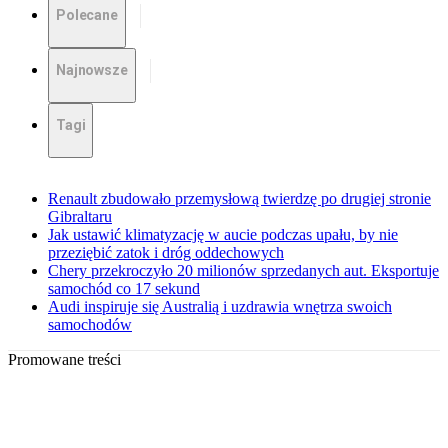
Polecane
Najnowsze
Tagi
Renault zbudowało przemysłową twierdzę po drugiej stronie
Gibraltaru
Jak ustawić klimatyzację w aucie podczas upału, by nie
przeziębić zatok i dróg oddechowych
Chery przekroczyło 20 milionów sprzedanych aut. Eksportuje
samochód co 17 sekund
Audi inspiruje się Australią i uzdrawia wnętrza swoich
samochodów
Promowane treści