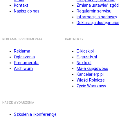
Kontakt
Zmiana ustawień zgód
Napisz do nas
Regulamin serwisu
Informacje o nadawcy
Deklaracja dostępności
REKLAMA I PRENUMERATA
PARTNERZY
Reklama
E-kiosk.pl
Ogłoszenia
E-gazety.pl
Prenumerata
Nexto.pl
Archiwum
Mała księgowość
Kancelarierp.pl
Wieści Rolnicze
Życie Warszawy
NASZE WYDARZENIA
Szkolenia i konferencje