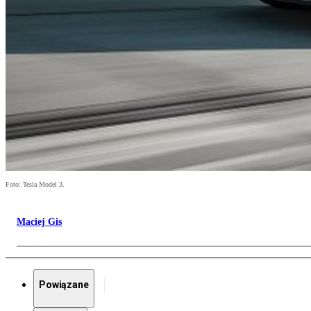
Foto: Tesla Model 3.
Maciej Gis
Powiązane