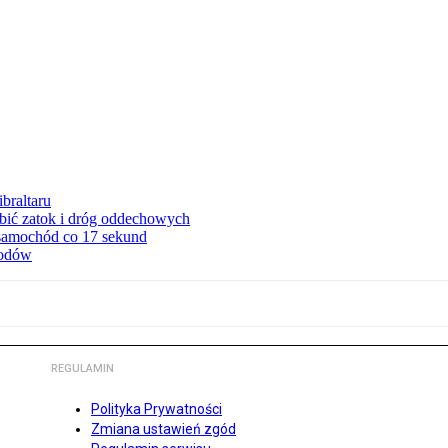
braltaru
ębić zatok i dróg oddechowych
 samochód co 17 sekund
hodów
REGULAMIN
Polityka Prywatności
Zmiana ustawień zgód