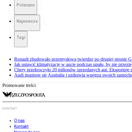
Polecane
Najnowsze
Tagi
Renault zbudowało przemysłową twierdzę po drugiej stronie Gi
Jak ustawić klimatyzację w aucie podczas upału, by nie przezi
Chery przekroczyło 20 milionów sprzedanych aut. Eksportuje
Audi inspiruje się Australią i uzdrawia wnętrza swoich samoc
Promowane treści
KONTAKT
O nas
Kontakt