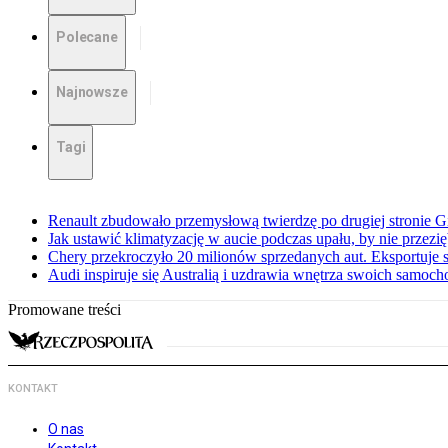
Polecane
Najnowsze
Tagi
Renault zbudowało przemysłową twierdzę po drugiej stronie Gi
Jak ustawić klimatyzację w aucie podczas upału, by nie przezi
Chery przekroczyło 20 milionów sprzedanych aut. Eksportuje
Audi inspiruje się Australią i uzdrawia wnętrza swoich samoc
Promowane treści
KONTAKT
O nas