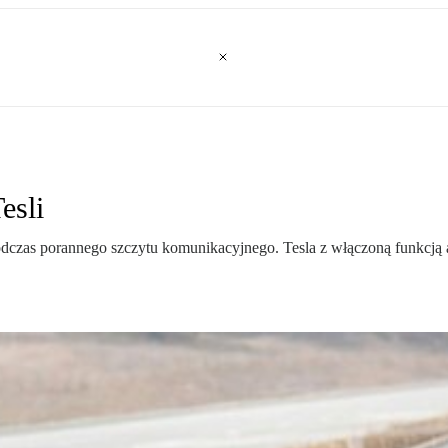
esli
zas porannego szczytu komunikacyjnego. Tesla z włączoną funkcją au