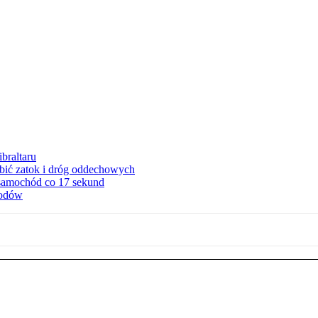
braltaru
ębić zatok i dróg oddechowych
 samochód co 17 sekund
hodów