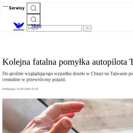
Serwisy
M
oto
Kolejna fatalna pomyłka autopilota T
Do groźnie wyglądającego wypadku doszło w Chiayi na Tajwanie podc
centralnie w przewrócony pojazd.
Publikacja:
13.06.2020 23:30