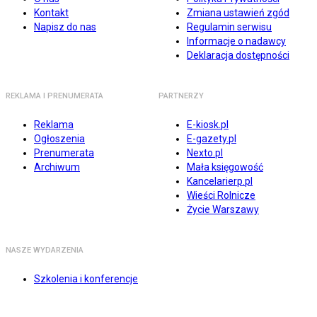
Kontakt
Zmiana ustawień zgód
Napisz do nas
Regulamin serwisu
Informacje o nadawcy
Deklaracja dostępności
REKLAMA I PRENUMERATA
PARTNERZY
Reklama
E-kiosk.pl
Ogłoszenia
E-gazety.pl
Prenumerata
Nexto.pl
Archiwum
Mała księgowość
Kancelarierp.pl
Wieści Rolnicze
Życie Warszawy
NASZE WYDARZENIA
Szkolenia i konferencje