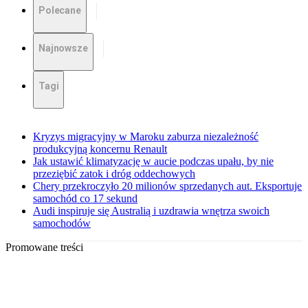
Polecane
Najnowsze
Tagi
Kryzys migracyjny w Maroku zaburza niezależność
produkcyjną koncernu Renault
Jak ustawić klimatyzację w aucie podczas upału, by nie
przeziębić zatok i dróg oddechowych
Chery przekroczyło 20 milionów sprzedanych aut. Eksportuje
samochód co 17 sekund
Audi inspiruje się Australią i uzdrawia wnętrza swoich
samochodów
Promowane treści