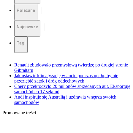
Polecane
Najnowsze
Tagi
Renault zbudowało przemysłową twierdzę po drugiej stronie
Gibraltaru
Jak ustawić klimatyzację w aucie podczas upału, by nie
przeziębić zatok i dróg oddechowych
Chery przekroczyło 20 milionów sprzedanych aut. Eksportuje
samochód co 17 sekund
Audi inspiruje się Australią i uzdrawia wnętrza swoich
samochodów
Promowane treści