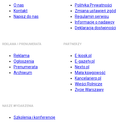
O nas
Polityka Prywatności
Kontakt
Zmiana ustawień zgód
Napisz do nas
Regulamin serwisu
Informacje o nadawcy
Deklaracja dostępności
REKLAMA I PRENUMERATA
PARTNERZY
Reklama
E-kiosk.pl
Ogłoszenia
E-gazety.pl
Prenumerata
Nexto.pl
Archiwum
Mała księgowość
Kancelarierp.pl
Wieści Rolnicze
Życie Warszawy
NASZE WYDARZENIA
Szkolenia i konferencje