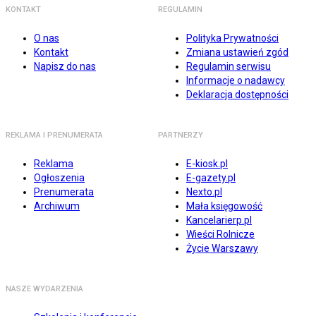
KONTAKT
REGULAMIN
O nas
Polityka Prywatności
Kontakt
Zmiana ustawień zgód
Napisz do nas
Regulamin serwisu
Informacje o nadawcy
Deklaracja dostępności
REKLAMA I PRENUMERATA
PARTNERZY
Reklama
E-kiosk.pl
Ogłoszenia
E-gazety.pl
Prenumerata
Nexto.pl
Archiwum
Mała księgowość
Kancelarierp.pl
Wieści Rolnicze
Życie Warszawy
NASZE WYDARZENIA