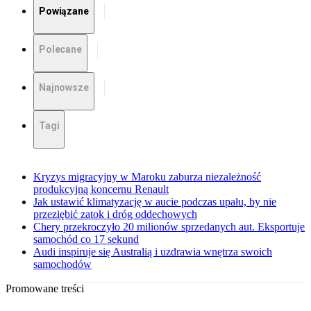
Powiązane
Polecane
Najnowsze
Tagi
Kryzys migracyjny w Maroku zaburza niezależność
produkcyjną koncernu Renault
Jak ustawić klimatyzację w aucie podczas upału, by nie
przeziębić zatok i dróg oddechowych
Chery przekroczyło 20 milionów sprzedanych aut. Eksportuje
samochód co 17 sekund
Audi inspiruje się Australią i uzdrawia wnętrza swoich
samochodów
Promowane treści