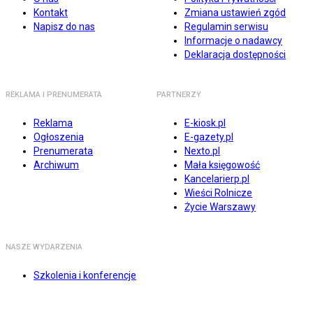
Kontakt
Zmiana ustawień zgód
Napisz do nas
Regulamin serwisu
Informacje o nadawcy
Deklaracja dostępności
REKLAMA I PRENUMERATA
PARTNERZY
Reklama
E-kiosk.pl
Ogłoszenia
E-gazety.pl
Prenumerata
Nexto.pl
Archiwum
Mała księgowość
Kancelarierp.pl
Wieści Rolnicze
Życie Warszawy
NASZE WYDARZENIA
Szkolenia i konferencje