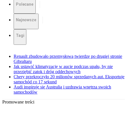
Polecane
Najnowsze
Tagi
Renault zbudowało przemysłową twierdzę po drugiej stronie
Gibraltaru
Jak ustawić klimatyzację w aucie podczas upału, by nie
przeziębić zatok i dróg oddechowych
Chery przekroczyło 20 milionów sprzedanych aut. Eksportuje
samochód co 17 sekund
Audi inspiruje się Australią i uzdrawia wnętrza swoich
samochodów
Promowane treści