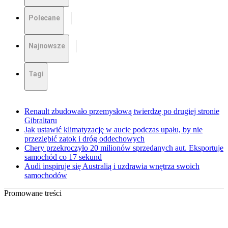
Polecane
Najnowsze
Tagi
Renault zbudowało przemysłową twierdzę po drugiej stronie
Gibraltaru
Jak ustawić klimatyzację w aucie podczas upału, by nie
przeziębić zatok i dróg oddechowych
Chery przekroczyło 20 milionów sprzedanych aut. Eksportuje
samochód co 17 sekund
Audi inspiruje się Australią i uzdrawia wnętrza swoich
samochodów
Promowane treści