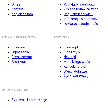
O nas
Polityka Prywatności
Kontakt
Zmiana ustawień zgód
Napisz do nas
Regulamin serwisu
Informacje o nadawcy
Deklaracja dostępności
REKLAMA I PRENUMERATA
PARTNERZY
Reklama
E-kiosk.pl
Ogłoszenia
E-gazety.pl
Prenumerata
Nexto.pl
Archiwum
Mała księgowość
Kancelarierp.pl
Wieści Rolnicze
Życie Warszawy
NASZE WYDARZENIA
Szkolenia i konferencje