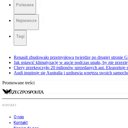
Polecane
Najnowsze
Tagi
Renault zbudowało przemysłową twierdzę po drugiej stronie Gi
Jak ustawić klimatyzację w aucie podczas upału, by nie przezi
Chery przekroczyło 20 milionów sprzedanych aut. Eksportuje
Audi inspiruje się Australią i uzdrawia wnętrza swoich samoc
Promowane treści
KONTAKT
O nas
Kontakt