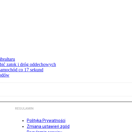
braltaru
ębić zatok i dróg oddechowych
 samochód co 17 sekund
hodów
REGULAMIN
Polityka Prywatności
Zmiana ustawień zgód