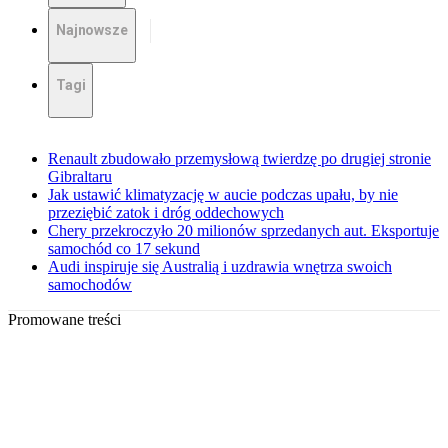
Najnowsze
Tagi
Renault zbudowało przemysłową twierdzę po drugiej stronie
Gibraltaru
Jak ustawić klimatyzację w aucie podczas upału, by nie
przeziębić zatok i dróg oddechowych
Chery przekroczyło 20 milionów sprzedanych aut. Eksportuje
samochód co 17 sekund
Audi inspiruje się Australią i uzdrawia wnętrza swoich
samochodów
Promowane treści