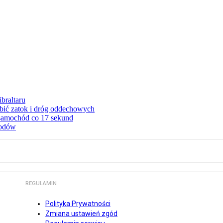
braltaru
ębić zatok i dróg oddechowych
 samochód co 17 sekund
hodów
REGULAMIN
Polityka Prywatności
Zmiana ustawień zgód