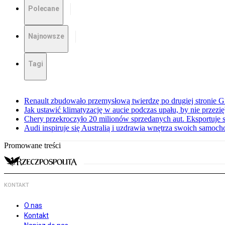
Polecane
Najnowsze
Tagi
Renault zbudowało przemysłową twierdzę po drugiej stronie Gi
Jak ustawić klimatyzację w aucie podczas upału, by nie przezi
Chery przekroczyło 20 milionów sprzedanych aut. Eksportuje
Audi inspiruje się Australią i uzdrawia wnętrza swoich samoc
Promowane treści
KONTAKT
O nas
Kontakt