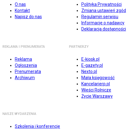
O nas
Polityka Prywatności
Kontakt
Zmiana ustawień zgód
Napisz do nas
Regulamin serwisu
Informacje o nadawcy
Deklaracja dostępności
REKLAMA I PRENUMERATA
PARTNERZY
Reklama
E-kiosk.pl
Ogłoszenia
E-gazety.pl
Prenumerata
Nexto.pl
Archiwum
Mała księgowość
Kancelarierp.pl
Wieści Rolnicze
Życie Warszawy
NASZE WYDARZENIA
Szkolenia i konferencje