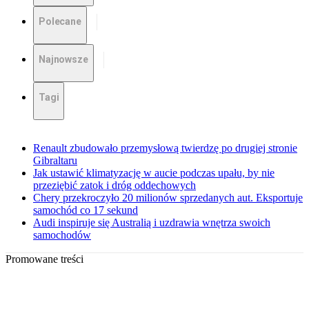
Polecane
Najnowsze
Tagi
Renault zbudowało przemysłową twierdzę po drugiej stronie
Gibraltaru
Jak ustawić klimatyzację w aucie podczas upału, by nie
przeziębić zatok i dróg oddechowych
Chery przekroczyło 20 milionów sprzedanych aut. Eksportuje
samochód co 17 sekund
Audi inspiruje się Australią i uzdrawia wnętrza swoich
samochodów
Promowane treści