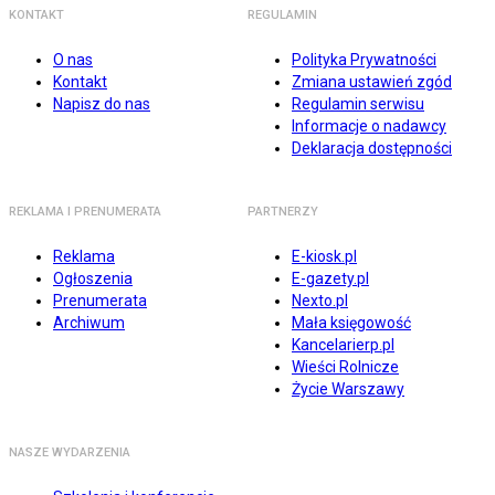
KONTAKT
REGULAMIN
O nas
Polityka Prywatności
Kontakt
Zmiana ustawień zgód
Napisz do nas
Regulamin serwisu
Informacje o nadawcy
Deklaracja dostępności
REKLAMA I PRENUMERATA
PARTNERZY
Reklama
E-kiosk.pl
Ogłoszenia
E-gazety.pl
Prenumerata
Nexto.pl
Archiwum
Mała księgowość
Kancelarierp.pl
Wieści Rolnicze
Życie Warszawy
NASZE WYDARZENIA