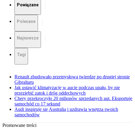
Powiązane
Polecane
Najnowsze
Tagi
Renault zbudowało przemysłową twierdzę po drugiej stronie
Gibraltaru
Jak ustawić klimatyzację w aucie podczas upału, by nie
przeziębić zatok i dróg oddechowych
Chery przekroczyło 20 milionów sprzedanych aut. Eksportuje
samochód co 17 sekund
Audi inspiruje się Australią i uzdrawia wnętrza swoich
samochodów
Promowane treści