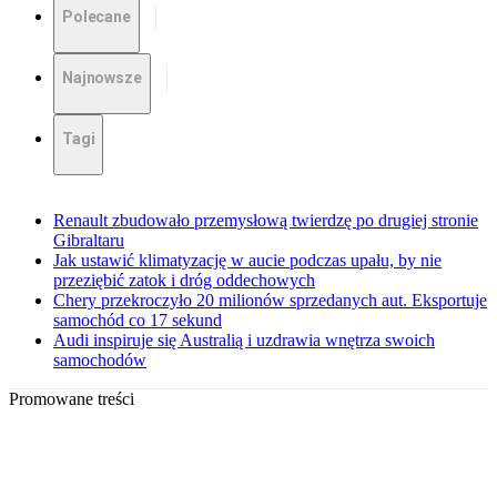
Polecane
Najnowsze
Tagi
Renault zbudowało przemysłową twierdzę po drugiej stronie
Gibraltaru
Jak ustawić klimatyzację w aucie podczas upału, by nie
przeziębić zatok i dróg oddechowych
Chery przekroczyło 20 milionów sprzedanych aut. Eksportuje
samochód co 17 sekund
Audi inspiruje się Australią i uzdrawia wnętrza swoich
samochodów
Promowane treści