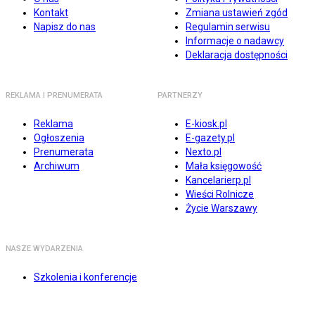
Kontakt
Zmiana ustawień zgód
Napisz do nas
Regulamin serwisu
Informacje o nadawcy
Deklaracja dostępności
REKLAMA I PRENUMERATA
PARTNERZY
Reklama
E-kiosk.pl
Ogłoszenia
E-gazety.pl
Prenumerata
Nexto.pl
Archiwum
Mała księgowość
Kancelarierp.pl
Wieści Rolnicze
Życie Warszawy
NASZE WYDARZENIA
Szkolenia i konferencje