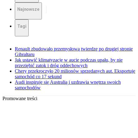
Najnowsze
Tagi
Renault zbudowało przemysłową twierdzę po drugiej stronie
Gibraltaru
Jak ustawić klimatyzację w aucie podczas upału, by nie
przeziębić zatok i dróg oddechowych
Chery przekroczyło 20 milionów sprzedanych aut. Eksportuje
samochód co 17 sekund
Audi inspiruje się Australią i uzdrawia wnętrza swoich
samochodów
Promowane treści