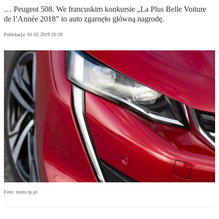
… Peugeot 508. We francuskim konkursie „La Plus Belle Voiture
de l’Année 2018” to auto zgarnęło główną nagrodę.
Publikacja:
01.02.2019 20:39
Foto: moto.rp.pl