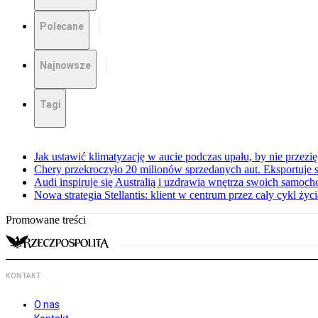
Polecane
Najnowsze
Tagi
Jak ustawić klimatyzację w aucie podczas upału, by nie przezi
Chery przekroczyło 20 milionów sprzedanych aut. Eksportuje
Audi inspiruje się Australią i uzdrawia wnętrza swoich samoc
Nowa strategia Stellantis: klient w centrum przez cały cykl ży
Promowane treści
KONTAKT
O nas