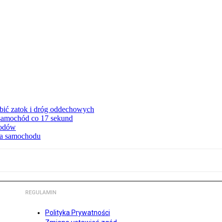
ębić zatok i dróg oddechowych
 samochód co 17 sekund
hodów
cia samochodu
REGULAMIN
Polityka Prywatności