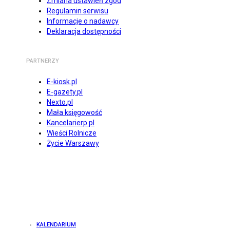
Zmiana ustawień zgód
Regulamin serwisu
Informacje o nadawcy
Deklaracja dostępności
PARTNERZY
E-kiosk.pl
E-gazety.pl
Nexto.pl
Mała księgowość
Kancelarierp.pl
Wieści Rolnicze
Życie Warszawy
KALENDARIUM