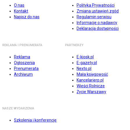
O nas
Polityka Prywatności
Kontakt
Zmiana ustawień zgód
Napisz do nas
Regulamin serwisu
Informacje o nadawcy
Deklaracja dostępności
REKLAMA I PRENUMERATA
PARTNERZY
Reklama
E-kiosk.pl
Ogłoszenia
E-gazety.pl
Prenumerata
Nexto.pl
Archiwum
Mała księgowość
Kancelarierp.pl
Wieści Rolnicze
Życie Warszawy
NASZE WYDARZENIA
Szkolenia i konferencje