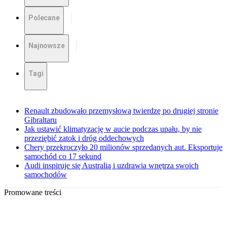
Polecane
Najnowsze
Tagi
Renault zbudowało przemysłową twierdzę po drugiej stronie
Gibraltaru
Jak ustawić klimatyzację w aucie podczas upału, by nie
przeziębić zatok i dróg oddechowych
Chery przekroczyło 20 milionów sprzedanych aut. Eksportuje
samochód co 17 sekund
Audi inspiruje się Australią i uzdrawia wnętrza swoich
samochodów
Promowane treści