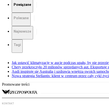
Powiązane
Polecane
Najnowsze
Tagi
Jak ustawić klimatyzację w aucie podczas upału, by nie przezi
Chery przekroczyło 20 milionów sprzedanych aut. Eksportuje
Audi inspiruje się Australią i uzdrawia wnętrza swoich samoc
Nowa strategia Stellantis: klient w centrum przez cały cykl ży
Promowane treści
KONTAKT