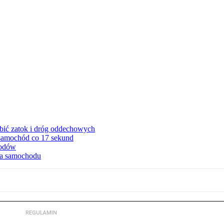
ębić zatok i dróg oddechowych
 samochód co 17 sekund
hodów
cia samochodu
REGULAMIN