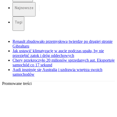
Najnowsze
Tagi
Renault zbudowało przemysłową twierdzę po drugiej stronie
Gibraltaru
Jak ustawić klimatyzację w aucie podczas upału, by nie
przeziębić zatok i dróg oddechowych
Chery przekroczyło 20 milionów sprzedanych aut. Eksportuje
samochód co 17 sekund
Audi inspiruje się Australią i uzdrawia wnętrza swoich
samochodów
Promowane treści