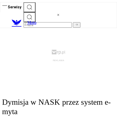
Serwisy
M
oto
Dymisja w NASK przez system e-
myta