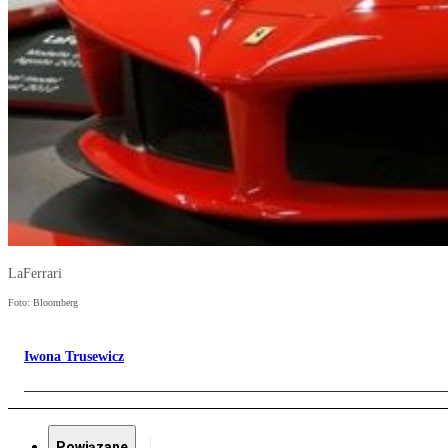
LaFerrari
Foto: Bloomberg
Iwona Trusewicz
Powiązane