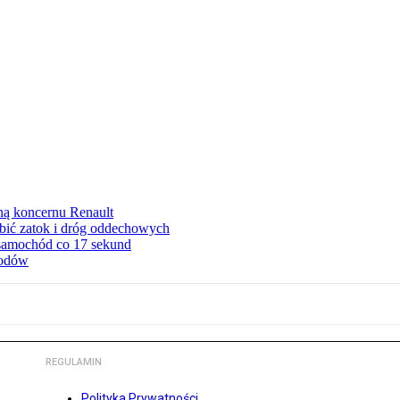
ną koncernu Renault
ębić zatok i dróg oddechowych
 samochód co 17 sekund
hodów
REGULAMIN
Polityka Prywatności