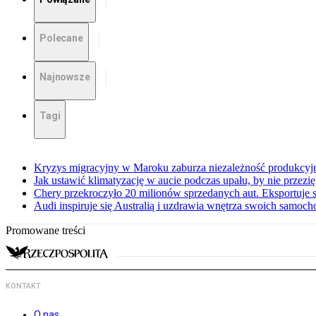
Polecane
Najnowsze
Tagi
Kryzys migracyjny w Maroku zaburza niezależność produkcyj
Jak ustawić klimatyzację w aucie podczas upału, by nie przezi
Chery przekroczyło 20 milionów sprzedanych aut. Eksportuje
Audi inspiruje się Australią i uzdrawia wnętrza swoich samoc
Promowane treści
KONTAKT
O nas