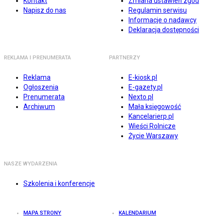
Kontakt
Zmiana ustawień zgód
Napisz do nas
Regulamin serwisu
Informacje o nadawcy
Deklaracja dostępności
REKLAMA I PRENUMERATA
PARTNERZY
Reklama
E-kiosk.pl
Ogłoszenia
E-gazety.pl
Prenumerata
Nexto.pl
Archiwum
Mała księgowość
Kancelarierp.pl
Wieści Rolnicze
Życie Warszawy
NASZE WYDARZENIA
Szkolenia i konferencje
MAPA STRONY
KALENDARIUM