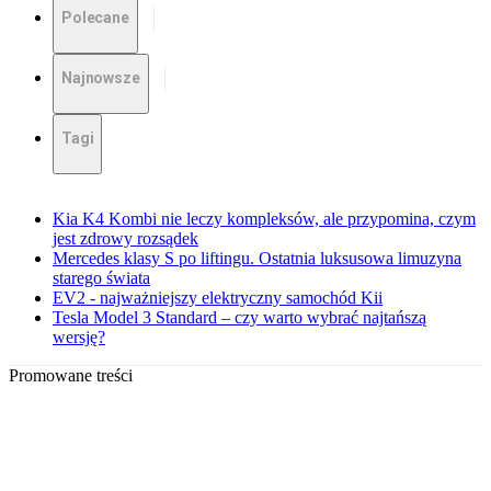
Polecane
Najnowsze
Tagi
Kia K4 Kombi nie leczy kompleksów, ale przypomina, czym
jest zdrowy rozsądek
Mercedes klasy S po liftingu. Ostatnia luksusowa limuzyna
starego świata
EV2 - najważniejszy elektryczny samochód Kii
Tesla Model 3 Standard – czy warto wybrać najtańszą
wersję?
Promowane treści