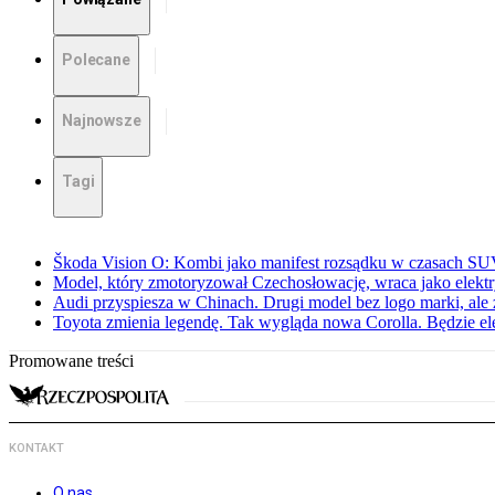
Polecane
Najnowsze
Tagi
Škoda Vision O: Kombi jako manifest rozsądku w czasach S
Model, który zmotoryzował Czechosłowację, wraca jako elekt
Audi przyspiesza w Chinach. Drugi model bez logo marki, ale
Toyota zmienia legendę. Tak wygląda nowa Corolla. Będzie el
Promowane treści
KONTAKT
O nas