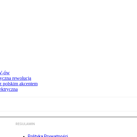
UV-ów
ryczna rewolucja
 z polskim akcentem
ektryczna
REGULAMIN
Polityka Prywatności